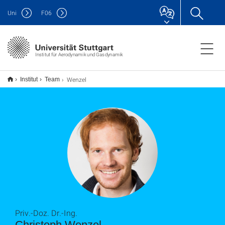
Uni
F
06
Institut für Aerodynamik und Gasdynamik
Wenzel
Institut
Team
Priv.-Doz. Dr.-Ing.
Christoph Wenzel