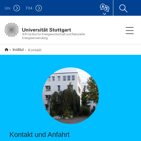
Uni
F
04
IER Institut für Energiewirtschaft und Rationelle
Energieanwendung
Kontakt
Institut
Kontakt und Anfahrt