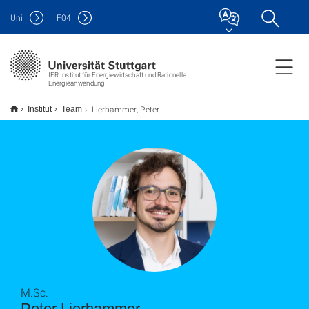
Uni
F
04
IER Institut für Energiewirtschaft und Rationelle
Energieanwendung
Lierhammer, Peter
Institut
Team
M.Sc.
Peter Lierhammer