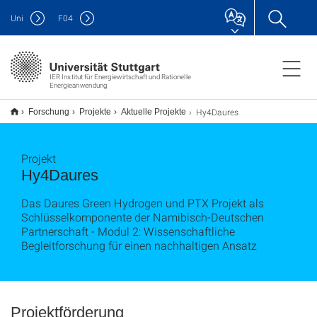
Uni
F
04
IER Institut für Energiewirtschaft und Rationelle
Energieanwendung
Hy4Daures
Forschung
Projekte
Aktuelle Projekte
Projekt
Hy4Daures
Das Daures Green Hydrogen und PTX Projekt als
Schlüsselkomponente der Namibisch-Deutschen
Partnerschaft - Modul 2: Wissenschaftliche
Begleitforschung für einen nachhaltigen Ansatz
Projektförderung