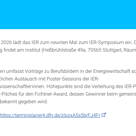
 2026 lädt das IER zum neunten Mal zum IER-Symposium ein. 
g findet am Institut (Heßbrühlstraße 49a, 70565 Stuttgart, Räu
 umfasst Vorträge zu Berufsbildern in der Energiewirtschaft s
lichen Austausch mit Poster-Sessions der IER-
senschaftler:innen. Höhepunkte sind die Verleihung des iER-P
l-Pitches für den Fichtner-Award, dessen Gewinner beim gemei
bekannt gegeben wird.
https://terminplaner4.dfn.de/zlpzxA5s5brFJ4Fr