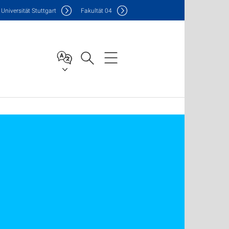
Uni
versität Stuttgart
F
akultät
04