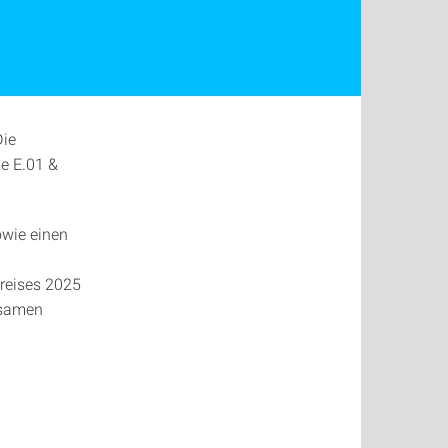
Die
me E.01 &
owie einen
reises 2025
nsamen